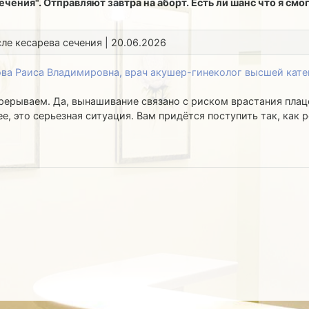
чения". Отправляют завтра на аборт. Есть ли шанс что я смо
сле кесарева сечения | 20.06.2026
ва Раиса Владимировна, врач акушер-гинеколог высшей кате
рерываем. Да, вынашивание связано с риском врастания плац
ее, это серьезная ситуация. Вам придётся поступить так, как