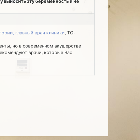
гу выносить эту беременность и не
гории, главный врач клиники
, TG:
енты, но в современном акушерстве-
 рекомендуют врачи, которые Вас