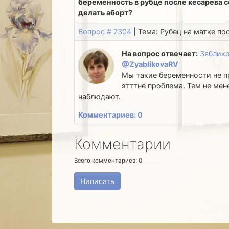
беременность в рубце после кесарева се
делать аборт?
Вопрос # 7304
| Тема: Рубец на матке по
На вопрос отвечает:
Зяблико
@ZyablikovaRV
Мы такие беременности не п
этттне проблема. Тем не мен
наблюдают.
Комментариев: 0
Комментарии
Всего комментариев:
0
Написать