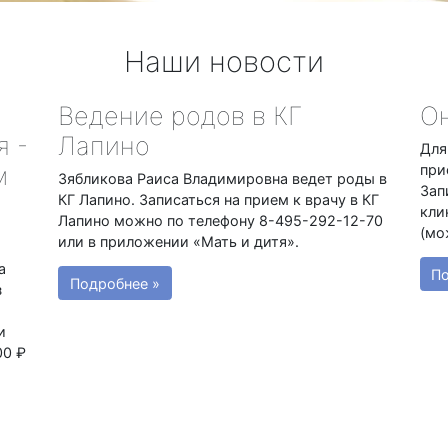
Наши новости
Ведение родов в КГ
Он
я -
Лапино
Для
м
при
Зябликова Раиса Владимировна ведет роды в
Зап
КГ Лапино. Записаться на прием к врачу в КГ
кли
Лапино можно по телефону 8-495-292-12-70
(мо
или в приложении «Мать и дитя».
а
По
Подробнее »
з
и
00 ₽