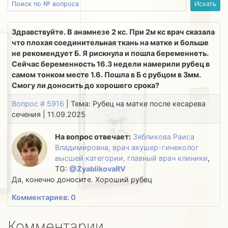
Здравствуйте. В анамнезе 2 кс. При 2м кс врач сказала
что плохая соединительная ткань на матке и больше
не рекомендует Б. Я рискнула и пошла беременнеть.
Сейчас беременность 16.3 недели намерили рубец в
самом тонком месте 1.6. Пошла в Б с рубцом в 3мм.
Смогу ли доносить до хорошего срока?
Вопрос # 5916
| Тема: Рубец на матке после кесарева
сечения | 11.09.2025
На вопрос отвечает:
Зябликова Раиса
Владимировна, врач акушер-гинеколог
высшей категории, главный врач клиники
,
TG:
@ZyablikovaRV
Да, конечно доносите. Хороший рубец
Комментариев: 0
Комментарии