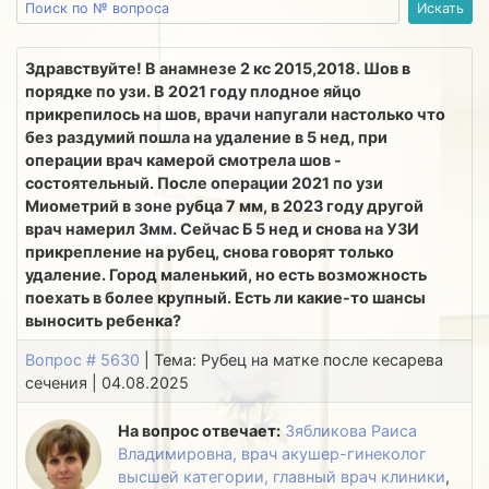
Здравствуйте! В анамнезе 2 кс 2015,2018. Шов в
порядке по узи. В 2021 году плодное яйцо
прикрепилось на шов, врачи напугали настолько что
без раздумий пошла на удаление в 5 нед, при
операции врач камерой смотрела шов -
состоятельный. После операции 2021 по узи
Миометрий в зоне рубца 7 мм, в 2023 году другой
врач намерил 3мм. Сейчас Б 5 нед и снова на УЗИ
прикрепление на рубец, снова говорят только
удаление. Город маленький, но есть возможность
поехать в более крупный. Есть ли какие-то шансы
выносить ребенка?
Вопрос # 5630
| Тема: Рубец на матке после кесарева
сечения | 04.08.2025
На вопрос отвечает:
Зябликова Раиса
Владимировна, врач акушер-гинеколог
высшей категории, главный врач клиники
,