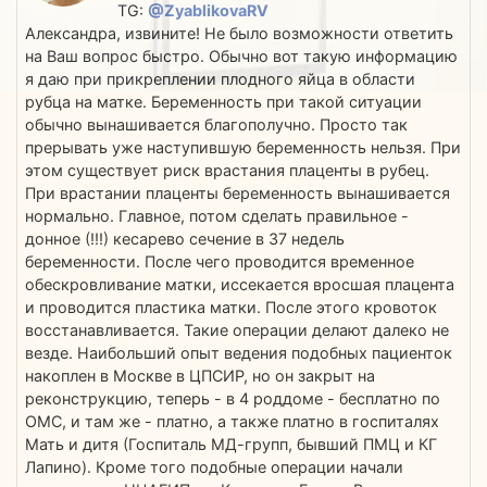
TG:
@ZyablikovaRV
Александра, извините! Не было возможности ответить
на Ваш вопрос быстро. Обычно вот такую информацию
я даю при прикреплении плодного яйца в области
рубца на матке. Беременность при такой ситуации
обычно вынашивается благополучно. Просто так
прерывать уже наступившую беременность нельзя. При
этом существует риск врастания плаценты в рубец.
При врастании плаценты беременность вынашивается
нормально. Главное, потом сделать правильное -
донное (!!!) кесарево сечение в 37 недель
беременности. После чего проводится временное
обескровливание матки, иссекается вросшая плацента
и проводится пластика матки. После этого кровоток
восстанавливается. Такие операции делают далеко не
везде. Наибольший опыт ведения подобных пациенток
накоплен в Москве в ЦПСИР, но он закрыт на
реконструкцию, теперь - в 4 роддоме - бесплатно по
ОМС, и там же - платно, а также платно в госпиталях
Мать и дитя (Госпиталь МД-групп, бывший ПМЦ и КГ
Лапино). Кроме того подобные операции начали