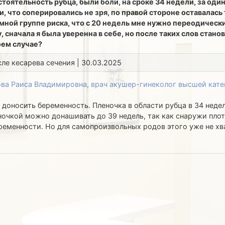
стоятельность рубца, были боли, на сроке 34 недели, за од
 что соперировались не зря, по правой стороне оставалась
громной группе риска, что с 20 недель мне нужно переодичес
у, сначала я была уверенна в себе, но после таких слов ста
оем случае?
сле кесарева сечения | 30.03.2025
ва Раиса Владимировна, врач акушер-гинеколог высшей кате
доносить беременность. Пленочка в области рубца в 34 недел
ночкой можно донашивать до 39 недель, так как снаружи плот
ременности. Но для самопроизвольных родов этого уже не хв