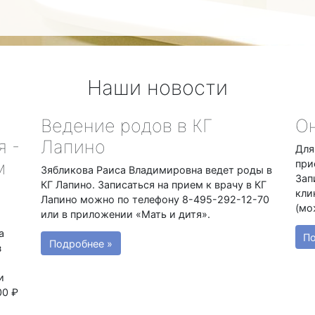
Наши новости
Ведение родов в КГ
Он
я -
Лапино
Для
м
при
Зябликова Раиса Владимировна ведет роды в
Зап
КГ Лапино. Записаться на прием к врачу в КГ
кли
Лапино можно по телефону 8-495-292-12-70
(мо
или в приложении «Мать и дитя».
а
По
Подробнее »
з
и
00 ₽