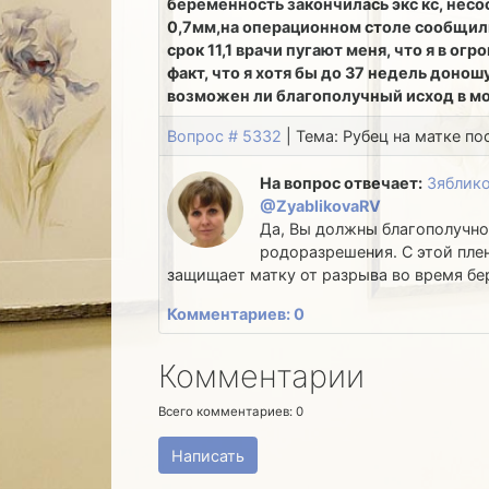
беременность закончилась экс кс, несо
0,7мм,на операционном столе сообщили,
срок 11,1 врачи пугают меня, что я в о
факт, что я хотя бы до 37 недель донош
возможен ли благополучный исход в м
Вопрос # 5332
| Тема: Рубец на матке по
На вопрос отвечает:
Зяблико
@ZyablikovaRV
Да, Вы должны благополучно 
родоразрешения. С этой пле
защищает матку от разрыва во время бе
Комментариев: 0
Комментарии
Всего комментариев:
0
Написать