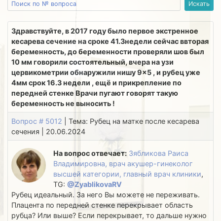
Здравствуйте, в 2017 году было первое экстренное
кесарева сечение на сроке 41.3недели сейчас ввторая
беременность, до беременности проверяли шов был
10 мм говорили состоятельный, вчера на узи
цервикометрии обнаружили нишу 9×5 , и рубец уже
4мм срок 16.3 недели , ещё и прикрепление по
передней стенке Врачи пугают говорят такую
беременность не выносить !
Вопрос # 5012
| Тема: Рубец на матке после кесарева
сечения | 20.06.2024
На вопрос отвечает:
Зябликова Раиса
Владимировна, врач акушер-гинеколог
высшей категории, главный врач клиники
,
TG:
@ZyablikovaRV
Рубец идеальный. За него Вы можете не переживать.
Плацента по передней стенке перекрывает область
рубца? Или выше? Если перекрывает, то дальше нужно