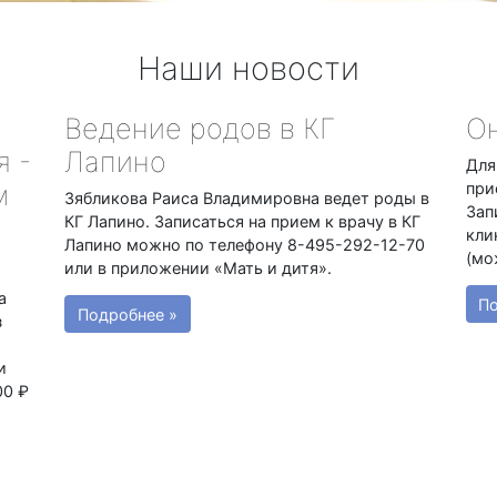
Наши новости
Ведение родов в КГ
Он
я -
Лапино
Для
м
при
Зябликова Раиса Владимировна ведет роды в
Зап
КГ Лапино. Записаться на прием к врачу в КГ
кли
Лапино можно по телефону 8-495-292-12-70
(мо
или в приложении «Мать и дитя».
а
По
Подробнее »
з
и
00 ₽