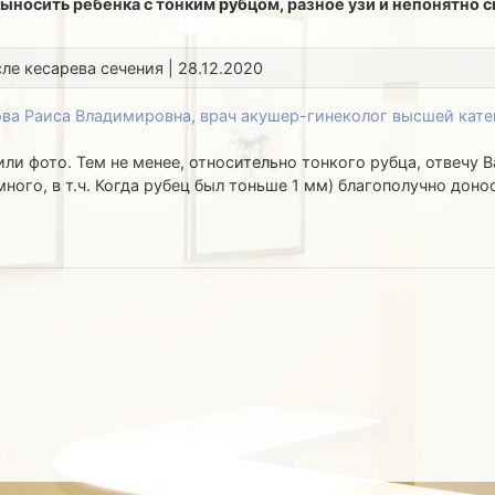
выносить ребёнка с тонким рубцом, разное узи и непонятно с
сле кесарева сечения | 28.12.2020
ва Раиса Владимировна, врач акушер-гинеколог высшей кате
ли фото. Тем не менее, относительно тонкого рубца, отвечу 
 много, в т.ч. Когда рубец был тоньше 1 мм) благополучно до