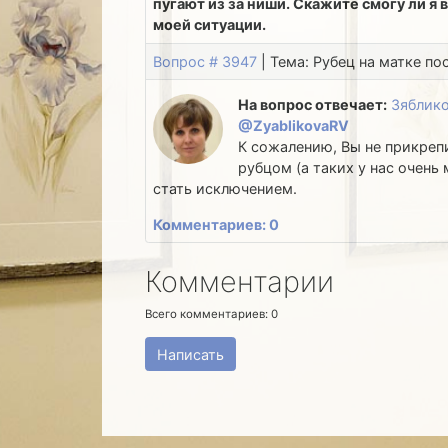
пугают из за ниши. Скажите смогу ли я 
моей ситуации.
Вопрос # 3947
| Тема: Рубец на матке по
На вопрос отвечает:
Зяблико
@ZyablikovaRV
К сожалению, Вы не прикрепи
рубцом (а таких у нас очень
стать исключением.
Комментариев: 0
Комментарии
Всего комментариев:
0
Написать