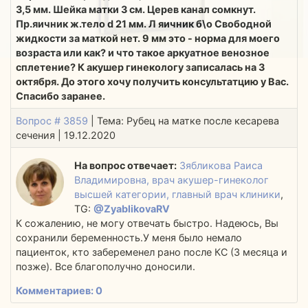
3,5 мм. Шейка матки 3 см. Церев канал сомкнут.
Пр.яичник ж.тело d 21 мм. Л яичник б\о Свободной
жидкости за маткой нет. 9 мм это - норма для моего
возраста или как? и что такое аркуатное венозное
сплетение? К акушер гинекологу записалась на 3
октября. До этого хочу получить консультатцию у Вас.
Спасибо заранее.
Вопрос # 3859
| Тема: Рубец на матке после кесарева
сечения | 19.12.2020
На вопрос отвечает:
Зябликова Раиса
Владимировна, врач акушер-гинеколог
высшей категории, главный врач клиники
,
TG:
@ZyablikovaRV
К сожалению, не могу отвечать быстро. Надеюсь, Вы
сохранили беременность.У меня было немало
пациенток, кто забеременел рано после КС (3 месяца и
позже). Все благополучно доносили.
Комментариев: 0