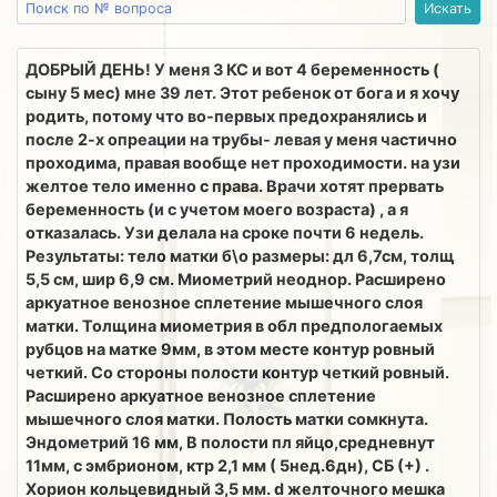
ДОБРЫЙ ДЕНЬ! У меня 3 КС и вот 4 беременность (
сыну 5 мес) мне 39 лет. Этот ребенок от бога и я хочу
родить, потому что во-первых предохранялись и
после 2-х опреации на трубы- левая у меня частично
проходима, правая вообще нет проходимости. на узи
желтое тело именно с права. Врачи хотят прервать
беременность (и с учетом моего возраста) , а я
отказалась. Узи делала на сроке почти 6 недель.
Результаты: тело матки б\о размеры: дл 6,7см, толщ
5,5 см, шир 6,9 см. Миометрий неоднор. Расширено
аркуатное венозное сплетение мышечного слоя
матки. Толщина миометрия в обл предпологаемых
рубцов на матке 9мм, в этом месте контур ровный
четкий. Со стороны полости контур четкий ровный.
Расширено аркуатное венозное сплетение
мышечного слоя матки. Полость матки сомкнута.
Эндометрий 16 мм, В полости пл яйцо,средневнут
11мм, с эмбрионом, ктр 2,1 мм ( 5нед.6дн), СБ (+) .
Хорион кольцевидный 3,5 мм. d желточного мешка