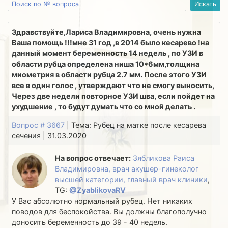
Здравствуйте,Лариса Владимировна, очень нужна
Ваша помощь !!!мне 31 год ,в 2014 было кесарево !на
данный момент беременность 14 недель , по УЗИ в
области рубца определена ниша 10*6мм,толщина
миометрия в области рубца 2.7 мм. После этого УЗИ
все в один голос , утверждают что не смогу выносить,
Через две недели повторное УЗИ шва, если пойдет на
ухудшение , то будут думать что со мной делать .
Вопрос # 3667
| Тема: Рубец на матке после кесарева
сечения | 31.03.2020
На вопрос отвечает:
Зябликова Раиса
Владимировна, врач акушер-гинеколог
высшей категории, главный врач клиники
,
TG:
@ZyablikovaRV
У Вас абсолютно нормальный рубец. Нет никаких
поводов для беспокойства. Вы должны благополучно
доносить беременность до 39 - 40 недель.