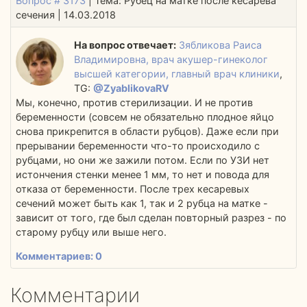
Вопрос # 3173
| Тема: Рубец на матке после кесарева
сечения | 14.03.2018
На вопрос отвечает:
Зябликова Раиса
Владимировна, врач акушер-гинеколог
высшей категории, главный врач клиники
,
TG:
@ZyablikovaRV
Мы, конечно, против стерилизации. И не против
беременности (совсем не обязательно плодное яйцо
снова прикрепится в области рубцов). Даже если при
прерывании беременности что-то происходило с
рубцами, но они же зажили потом. Если по УЗИ нет
истончения стенки менее 1 мм, то нет и повода для
отказа от беременности. После трех кесаревых
сечений может быть как 1, так и 2 рубца на матке -
зависит от того, где был сделан повторный разрез - по
старому рубцу или выше него.
Комментариев: 0
Комментарии