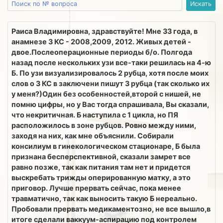
Раиса Владимировна, здравствуйте! Мне 33 года, в
анамнезе 3 КС - 2008,2009, 2012. Живых детей -
двое.Послеоперационные периоды б/о. Полгода
назад после нескольких узи все-таки решилась на 4-ю
Б. По узи визуализировалось 2 рубца, хотя после моих
слов о 3 КС в заключени пишут 3 рубца (так сколько их
у меня?)Один без особенностей,второй с нишей, не
помню цифры, но у Вас тогда спрашивала, Вы сказали,
что некритичная. Б наступила с 1 цикла, но ПЯ
расположилось в зоне рубцов. Ровно между ними,
заходя на них, как мне объяснили. Собирали
консилиум в гинекологическом стационаре, Б была
признана бесперспективной, сказали замрет все
равно позже, так как питания там нет и придется
выскребать трижды оперированную матку, а это
приговор. Лучше прервать сейчас, пока менее
травматично, так как выносить такую Б нереально.
Пробовали прервать медикаментозно, не все вышло,в
итоге сделали ваккуум-аспирацию под контролем