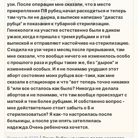
узи. После операции мне сказали, что в месте
прикрепления ПЯ рубец начал расходиться и теперь
там чуть ли не дырка, в выписке написано "диастаз
рубца" и показания к тубарной стерилизации.
Гинекологи на участке естественно были в диком
ужасе,когда я пришла с тремя рубцами и этой
выпиской и отправляют настойчиво на стерилизацию.
Сходила на узи через месяц после прерывания, там
мне сказали, что вообще ничего не изменилось особо
с прошлого раза и рубцы такие же, без "дырок" и
изменений особых. И я не понимаю ухудшил этот
аборт состояние моих рубцов все-таки, как мне
сказали в стационаре и что "вот теперь точно никаких
Б "или все осталось как было? Никогда не делала
абортов и не понимаю, что там вообще происходит с
маткой и тем более рубцами. И собственно вопрос -
мне действительно стоит забыть о Б и
стерилизоваться? Я как-то настроилась после
больницы, а после узи опять затеплилась
надежда.Очень ребеночка хочется.