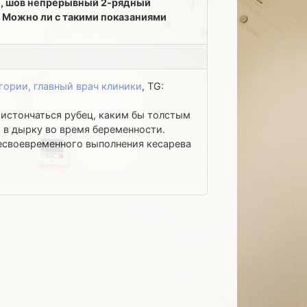
ки, шов непрерывный 2-рядный
. Можно ли с такими показаниями
гории, главный врач клиники
, TG:
 истончаться рубец, каким бы толстым
я в дырку во время беременности.
несвоевременного выполнения кесарева