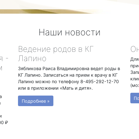
Наши новости
Ведение родов в КГ
Он
я -
Лапино
Для
м
при
Зябликова Раиса Владимировна ведет роды в
Зап
КГ Лапино. Записаться на прием к врачу в КГ
кли
Лапино можно по телефону 8-495-292-12-70
(мо
или в приложении «Мать и дитя».
а
По
Подробнее »
з
и
00 ₽