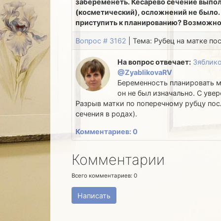
забеременеть. Кесарево сечение выпол
(косметический), осложнений не было. 
приступить к планированию? Возможно,
Вопрос # 3162
| Тема: Рубец на матке по
На вопрос отвечает:
Зяблико
@ZyablikovaRV
Беременность планировать м
он не был изначально. С уве
Разрыв матки по поперечному рубцу пос
сечения в родах).
Комментариев: 0
Комментарии
Всего комментариев:
0
Написать