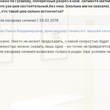
нено по Гусакову, поперечный разрез в ниж. сегменте мат
по узи шов состоятельный,без ниш. (сколько мм не сказали)
что такой шов сильно истончится?
сле кесарева сечения | 26.02.2018
ва Раиса Владимировна, врач акушер-гинеколог высшей кате
ожно. Никто не может предсказать, с какой скоростью будет
ренностью можно сказать лишь одно - он точно не превратитс
ле кесарева сечения возможен только в родах (при условии 