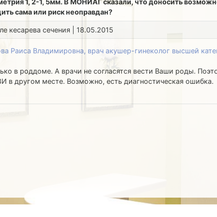
трия 1, 2-1, 5мм. В МОНИАГ сказали, что доносить возможно
дить сама или риск неоправдан?
ле кесарева сечения | 18.05.2015
ва Раиса Владимировна, врач акушер-гинеколог высшей кате
ко в роддоме. А врачи не согласятся вести Ваши роды. Поэт
ЗИ в другом месте. Возможно, есть диагностическая ошибка.