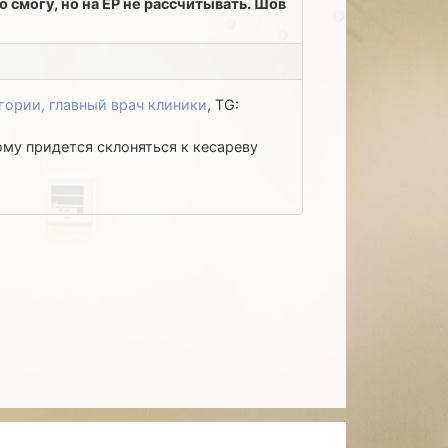
 смогу, но на ЕР не рассчитывать. Шов
гории, главный врач клиники
, TG:
ому придется склоняться к кесареву