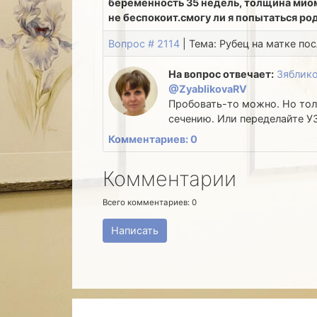
беременность 35 недель, толщина миоме
не беспокоит.смогу ли я попытаться ро
Вопрос # 2114
| Тема: Рубец на матке пос
На вопрос отвечает:
Зяблико
@ZyablikovaRV
Пробовать-то можно. Но толь
сечению. Или переделайте У
Комментариев: 0
Комментарии
Всего комментариев:
0
Написать