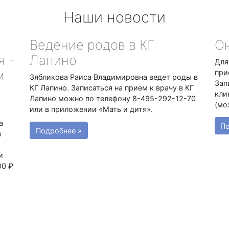
Наши новости
Ведение родов в КГ
Он
я -
Лапино
Для
м
при
Зябликова Раиса Владимировна ведет роды в
Зап
КГ Лапино. Записаться на прием к врачу в КГ
кли
Лапино можно по телефону 8-495-292-12-70
(мо
или в приложении «Мать и дитя».
а
По
Подробнее »
з
и
00 ₽